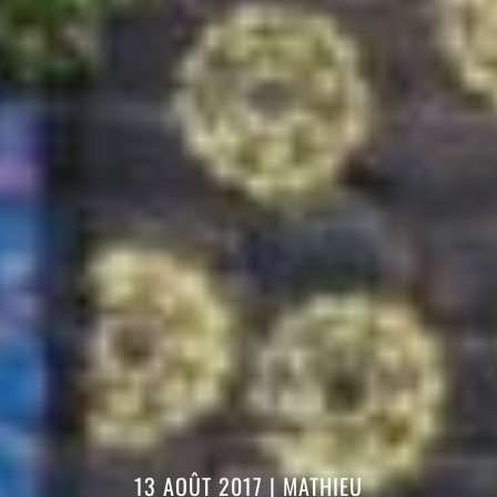
13 AOÛT 2017
|
MATHIEU