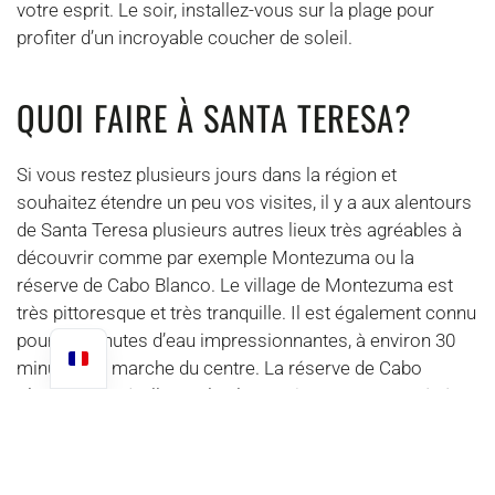
votre esprit. Le soir, installez-vous sur la plage pour
profiter d’un incroyable coucher de soleil.
QUOI FAIRE À SANTA TERESA?
Si vous restez plusieurs jours dans la région et
souhaitez étendre un peu vos visites, il y a aux alentours
de Santa Teresa plusieurs autres lieux très agréables à
découvrir comme par exemple Montezuma ou la
réserve de Cabo Blanco. Le village de Montezuma est
très pittoresque et très tranquille. Il est également connu
pour ses chutes d’eau impressionnantes, à environ 30
minutes de marche du centre. La réserve de Cabo
Blanco quant à elle, est la plus ancienne zone protégée
du pays. Elle a été reboisée à 85% après de longues
années de déforestation et cela a permis à de
nombreuses espèces animales et à beaucoup de