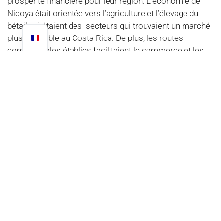
prospérité financière pour leur région. L’économie de
Nicoya était orientée vers l’agriculture et l’élevage du
bétail qui étaient des secteurs qui trouvaient un marché
plus favorable au Costa Rica. De plus, les routes
commerciales établies facilitaient le commerce et les
transactions économiques entre Nicoya et les
principales villes costariciennes.