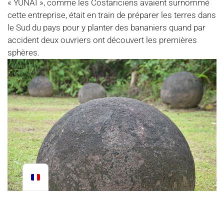
« YUNAI », comme les Costariciens avaient surnommé
cette entreprise, était en train de préparer les terres dans
le Sud du pays pour y planter des bananiers quand par
accident deux ouvriers ont découvert les premières
sphères.
A partir de cet événement, les sphères ont été l’objet de
discussions et de théories de toutes sortes : qu’elles ont