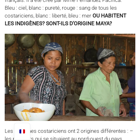
français. Il a été créé par Mme Fernandez Pacifica.
Bleu : ciel, blanc : pureté, rouge : sang de tous les
costariciens, blanc : liberté, bleu : mer
OU HABITENT
LES INDIGÈNES? SONT-ILS D’ORIGINE MAYA?
Les indigènes costariciens ont 2 origines différentes : –
les premiers qui se situaient au nord-ouest du pays