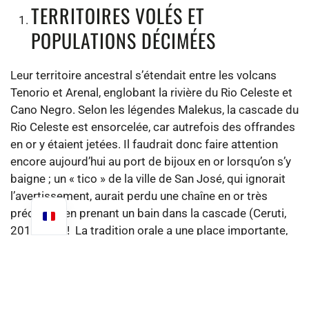
TERRITOIRES VOLÉS ET
POPULATIONS DÉCIMÉES
Leur territoire ancestral s’étendait entre les volcans
Tenorio et Arenal, englobant la rivière du Rio Celeste et
Cano Negro. Selon les légendes Malekus, la cascade du
Rio Celeste est ensorcelée, car autrefois des offrandes
en or y étaient jetées. Il faudrait donc faire attention
encore aujourd’hui au port de bijoux en or lorsqu’on s’y
baigne ; un « tico » de la ville de San José, qui ignorait
l’avertissement, aurait perdu une chaîne en or très
précieuse en prenant un bain dans la cascade (Ceruti,
2010 : 41) !
La tradition orale a une place importante,
les histoires de la communauté se transmettent alors
de génération en génération. Rigoberto, le doyen de la
famille que nous rencontrons nous raconte :
“Selon
l’histoire, nous étions 22 communautés, 22 peuples et