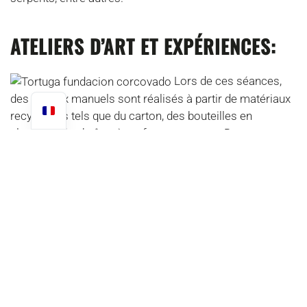
ATELIERS D’ART ET EXPÉRIENCES:
Lors de ces séances,
des travaux manuels sont réalisés à partir de matériaux
recyclables tels que du carton, des bouteilles en
plastique, des boîtes à œufs, entre autres. Des
expériences telles que la création de pâte à modeler
biodégradable, les arcs-en-ciel et le cycle de l’eau ont
également été développées.
LOISIRS ET ACTIVITÉ PHYSIQUE :
Au cours de ces sessions, des marches ont été
effectuées dans la communauté pour rechercher
certains éléments de la biodiversité, des