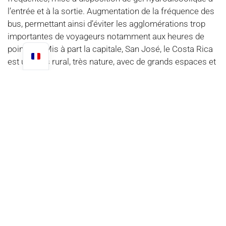
l’entrée et à la sortie. Augmentation de la fréquence des
bus, permettant ainsi d’éviter les agglomérations trop
importantes de voyageurs notamment aux heures de
pointe. 4) Mis à part la capitale, San José, le Costa Rica
est un pays rural, très nature, avec de grands espaces et
des forêts denses. Aussi, les « Ticos » n’ont pas
l’habitude de se saluer par la bise ou par une poignée de
main entre collègues. Les contacts entre collègues sont
donc limités, ce qui a été, au début de l’épidémie un
facteur important pour éviter une propagation
exponentielle du virus. Ce ne sont là que pistes
d’observation. Mais les différents acteurs du tourisme
mondial et l’Organisation Mondiale de la Santé sont
unanimes, le Costa Rica est un pays sûr ! Certes
l’épidémie est présente, comme dans le reste du monde
mais en respectant le protocole sanitaire mis en place
par les autorités et notre agence Morpho Evasions vous
pourrez voyager sereinement.