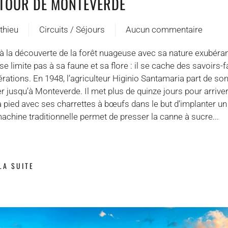
 TOUR DE MONTEVERDE
thieu
Circuits / Séjours
Aucun commentaire
sur
Le
 la découverte de la forêt nuageuse avec sa nature exubérant
Trapiche
se limite pas à sa faune et sa flore : il se cache des savoirs-
Tour
tions. En 1948, l’agriculteur Higinio Santamaria part de son 
de
 jusqu’à Monteverde. Il met plus de quinze jours pour arriver 
Monteverde
à pied avec ses charrettes à bœufs dans le but d’implanter un
chine traditionnelle permet de presser la canne à sucre...
LA SUITE