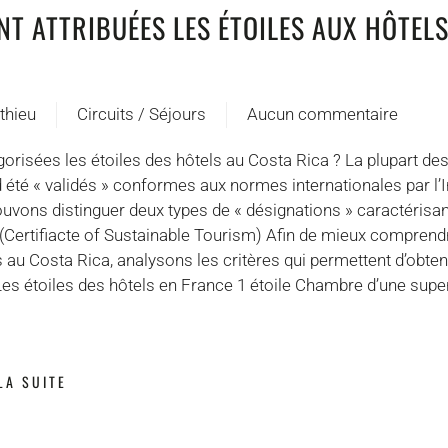
T ATTRIBUÉES LES ÉTOILES AUX HÔTEL
thieu
Circuits / Séjours
Aucun commentaire
sur
Comment
risées les étoiles des hôtels au Costa Rica ? La plupart des
sont
d été « validés » conformes aux normes internationales par l’
attribuées
uvons distinguer deux types de « désignations » caractérisant
les
T (Certifiacte of Sustainable Tourism) Afin de mieux compre
étoiles
es au Costa Rica, analysons les critères qui permettent d’obte
aux
es étoiles des hôtels en France 1 étoile Chambre d’une superf
hôtels
du
Costa
Rica?
LA SUITE