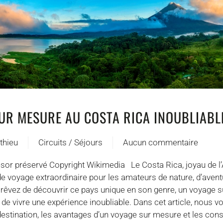
UR MESURE AU COSTA RICA INOUBLIABL
thieu
Circuits / Séjours
Aucun commentaire
sur
Un
èsor préservé Copyright Wikimedia Le Costa Rica, joyau de l
Voyage
de voyage extraordinaire pour les amateurs de nature, d’avent
sur
s rêvez de découvrir ce pays unique en son genre, un voyage
Mesure
de vivre une expérience inoubliable. Dans cet article, nous 
au
destination, les avantages d’un voyage sur mesure et les cons
Costa