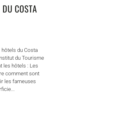
S DU COSTA
 hôtels du Costa
Institut du Tourisme
 les hôtels : Les
ndre comment sont
nir les fameuses
icie...