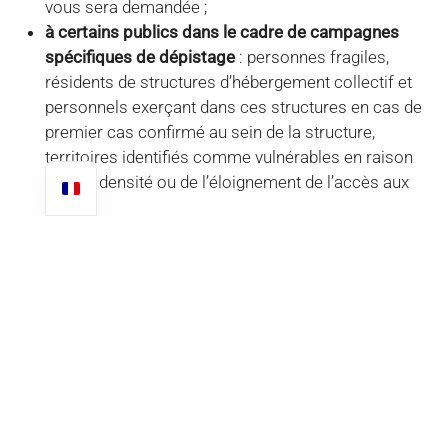
vous sera demandée ;
à certains publics dans le cadre de campagnes
spécifiques de dépistage
: personnes fragiles,
résidents de structures d’hébergement collectif et
personnels exerçant dans ces structures en cas de
premier cas confirmé au sein de la structure,
territoires identifiés comme vulnérables en raison
de leur densité ou de l’éloignement de l’accès aux
soins.
Pour plus d’informations sur la marche à suivre pour se
faire dépister :
https://www.gouvernement.fr/info-
coronavirus/tests-et-depistage
LE COMMUNIQUÉ OFFICIEL DE L’ICT
(INSTITUT COSTARICIEN DU
TOURISME)