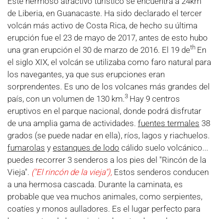
Este hermoso atractivo turístico se encuentra a 24km
de Liberia, en Guanacaste. Ha sido declarado el tercer
volcán más activo de Costa Rica, de hecho su última
erupción fue el 23 de mayo de 2017, antes de esto hubo
th
una gran erupción el 30 de marzo de 2016. El 19 de
En
el siglo XIX, el volcán se utilizaba como faro natural para
los navegantes, ya que sus erupciones eran
sorprendentes. Es uno de los volcanes más grandes del
3
país, con un volumen de 130 km.
Hay 9 centros
eruptivos en el parque nacional, donde podrá disfrutar
de una amplia gama de actividades.
fuentes termales
38
grados (se puede nadar en ella), ríos, lagos y riachuelos.
fumarolas
y
estanques de lodo
cálido suelo volcánico...
puedes recorrer 3 senderos a los pies del "Rincón de la
Vieja".
("El rincón de la vieja"),
Estos senderos conducen
a una hermosa cascada. Durante la caminata, es
probable que vea muchos animales, como serpientes,
coatíes y monos aulladores. Es el lugar perfecto para