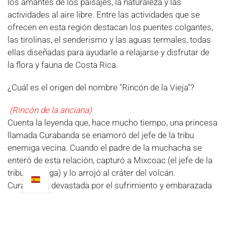
los amantes de los paisajes, la naturaleza y las
actividades al aire libre. Entre las actividades que se
ofrecen en esta región destacan los puentes colgantes,
las tirolinas, el senderismo y las aguas termales, todas
ellas diseñadas para ayudarle a relajarse y disfrutar de
la flora y fauna de Costa Rica.
¿Cuál es el origen del nombre "Rincón de la Vieja"?
(Rincón de la anciana)
Cuenta la leyenda que, hace mucho tiempo, una princesa
llamada Curabanda se enamoró del jefe de la tribu
enemiga vecina. Cuando el padre de la muchacha se
enteró de esta relación, capturó a Mixcoac (el jefe de la
tribu enemiga) y lo arrojó al cráter del volcán.
Curabanda, devastada por el sufrimiento y embarazada
de Mixcoac, decidió tras el nacimiento del bebé arrojarlo
al cráter del volcán para que el niño estuviera con su
padre para siempre. Durante el resto de su vida, la