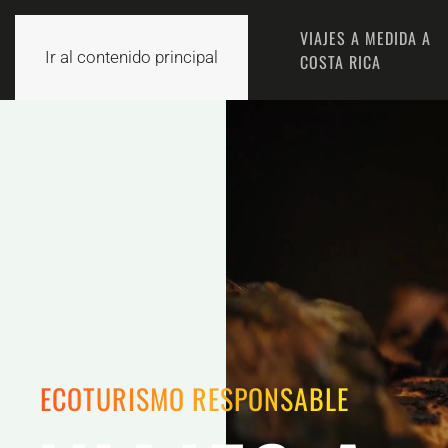
EL EQUIPO
VIAJES A MEDIDA A
INICIO
Ir al contenido principal
MORPHO
COSTA RICA
ECOTURISMO RESPONSABLE