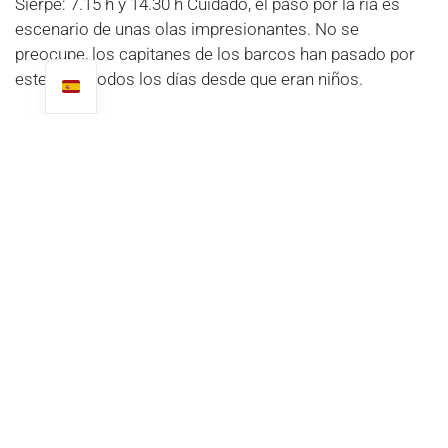
Sierpe: 7.15 h y 14.30 h Cuidado, el paso por la ría es
escenario de unas olas impresionantes. No se
preocupe, los capitanes de los barcos han pasado por
este paso todos los días desde que eran niños.
PUERTO JIMÉNEZ
Por
avión
La aerolínea SANSA ofrece la opción de
aterrizar en el aeropuerto de Puerto Jiménez. A
continuación, tomará un taxi o se trasladará a su
alojamiento.
Por
coche
Desde San José, tome la carretera
Interamericana hasta San Isidro del General
(también conocida como Pérez Zeledón), luego baje
por la costa y diríjase al sur hacia Palmar Norte.
Luego diríjase hacia Piedras Blancas y gire a la
derecha, siguiendo las indicaciones hacia Puerto
Jiménez.