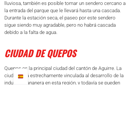
lluviosa, también es posible tomar un sendero cercano a
la entrada del parque que le llevará hasta una cascada.
Durante la estación seca, el paseo por este sendero
sigue siendo muy agradable, pero no habrá cascada
debido a la falta de agua.
CIUDAD DE QUEPOS
Quepos es la principal ciudad del cantón de Aguirre. La
ciudad está estrechamente vinculada al desarrollo de la
industria bananera en esta región, y todavía se pueden
encontrar aquí algunas de las antiguas infraestructuras
que pertenecieron a la Compañía. Los turistas
encontrarán aquí una amplia gama de servicios, como
alojamiento, restaurantes y locales de ocio. Quepos
también ofrece vistas panorámicas de la zona costera.
Su muelle es utilizado por embarcaciones de recreo y