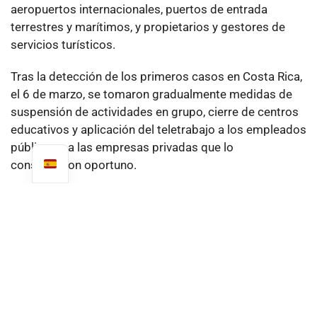
aeropuertos internacionales, puertos de entrada
terrestres y marítimos, y propietarios y gestores de
servicios turísticos.
Tras la detección de los primeros casos en Costa Rica,
el 6 de marzo, se tomaron gradualmente medidas de
suspensión de actividades en grupo, cierre de centros
educativos y aplicación del teletrabajo a los empleados
públicos y a las empresas privadas que lo
consideraron oportuno.
Es importante destacar que el sistema sanitario
costarricense es uno de los mejores de América Latina.
Por mandato constitucional y de conformidad con la
Ley del Seguro Universal de Salud de 1961, los
servicios sanitarios públicos son accesibles a todos.