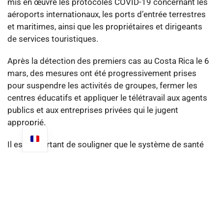
mis en œuvre les protocoles COVID-19 concernant les
aéroports internationaux, les ports d’entrée terrestres
et maritimes, ainsi que les propriétaires et dirigeants
de services touristiques.
Après la détection des premiers cas au Costa Rica le 6
mars, des mesures ont été progressivement prises
pour suspendre les activités de groupes, fermer les
centres éducatifs et appliquer le télétravail aux agents
publics et aux entreprises privées qui le jugent
approprié.
Il est important de souligner que le système de santé
costaricain est l’un des meilleurs d’Amérique latine. Par
mandat constitutionnel et conformément à la loi sur
l’assurance maladie universelle de 1961, les services
de santé publique sont accessibles à tous.