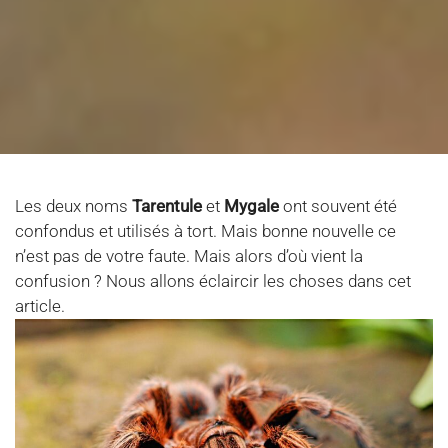
Les deux noms
Tarentule
et
Mygale
ont souvent été
confondus et utilisés à tort. Mais bonne nouvelle ce
n’est pas de votre faute. Mais alors d’où vient la
confusion ? Nous allons éclaircir les choses dans cet
article.