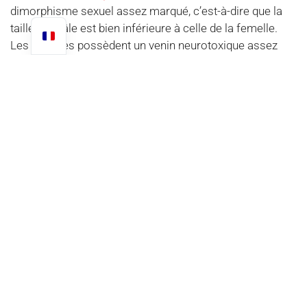
dimorphisme sexuel assez marqué, c’est-à-dire que la
taille du mâle est bien inférieure à celle de la femelle.
Les mygales possèdent un venin neurotoxique assez
puissant pour tuer des animaux de la taille de lézards ou
petites souris.
IL EST IMPORTANT DE RAPPELER QUE LA TRÈS GRANDE MAJORITÉ
DES MYGALES SONT INOFFENSIVES POUR L’HOMME MÊME SI LA
PIQÛRE RESTE DOULOUREUSE. VOUS N’AVEZ DONC RIEN À
CRAINDRE AU COSTA RICA.
MAIS ALORS D’OÙ VIENT LA
CONFUSION ENTRE TARENTULE ET
MYGALE ?
Cette confusion vient de plusieurs aspects :