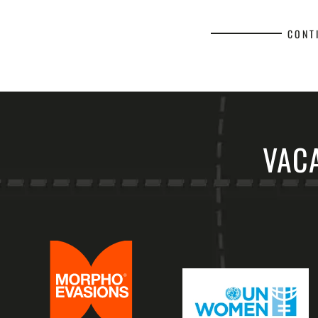
CONT
VACA