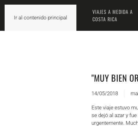
EL EQUIPO
VIAJES A MEDIDA A
INICIO
Ir al contenido principal
MORPHO
COSTA RICA
"MUY BIEN O
14/05/2018
ma
Este viaje estuvo mu
se dejó al azar y f
urgentemente. Muchas