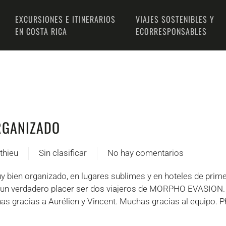
EXCURSIONES E ITINERARIOS
VIAJES SOSTENIBLES Y
EN COSTA RICA
ECORRESPONSABLES
RGANIZADO
thieu
Sin clasificar
No hay comentarios
en
« Très
y bien organizado, en lugares sublimes y en hoteles de prim
bien
ue un verdadero placer ser dos viajeros de MORPHO EVASION
organisé »
 gracias a Aurélien y Vincent. Muchas gracias al equipo. Ph