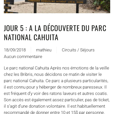
JOUR 5 : A LA DÉCOUVERTE DU PARC
NATIONAL CAHUITA
18/09/2018
mathieu
Circuits / Séjours
Aucun commentaire
sur
Jour
Le parc national Cahuita Après nos émotions de la veille
5 :
chez les Bribris, nous décidons ce matin de visiter le
A
parc national Cahuita. Ce parc a plusieurs particularités,
la
il est connu pour y héberger de nombreux paresseux. Il
découverte
est fréquent d’y voir des ratons laveurs et autres coatis.
du
Son accès est également assez particulier, pas de ticket,
parc
il s’agit d’une donation volontaire. Il est habituellement
national
recommandé de donner entre 10 et 15$ par personne.