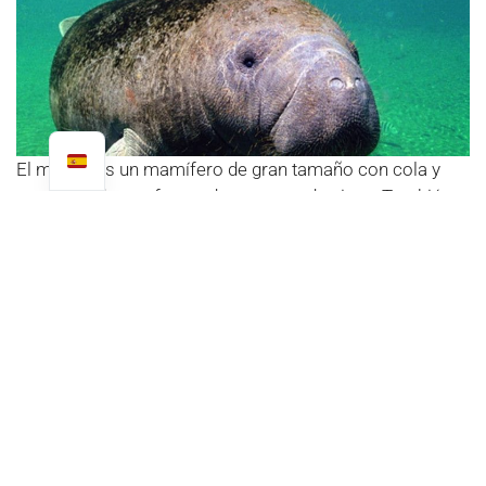
El manatí es un mamífero de gran tamaño con cola y
extremidades en forma de raquetas de nieve. También
se le conoce como vaca marina por su gran tamaño. Un
manatí adulto puede pesar hasta 600 kilos y medir 3
metros. Para muchas culturas indígenas americanas, el
manatí es sagrado y protagoniza leyendas. En Costa
Rica, la historia del pueblo Bribri habla de un ser llamado
Manati o Naitli, que en lugar de patas tenía cola de
langosta marina. Fue Sibo, dios de los bribri, quien lo
envió a vivir en las desembocaduras de los ríos. Sin
embargo, para algunos nativos el Naitly es considerado
peligroso, e incluso puede ser cazado ya que les