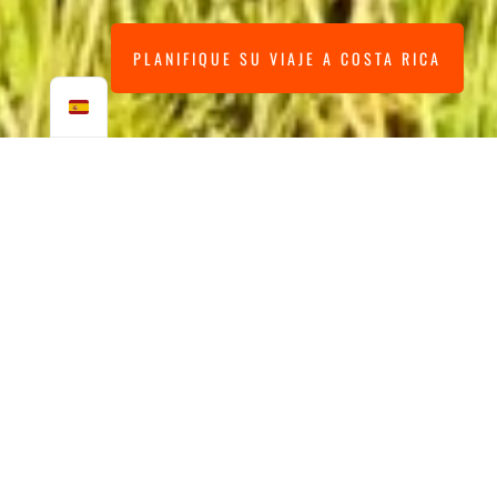
PLANIFIQUE SU VIAJE A COSTA RICA
COSTA RICA FUERA DE
LOS CAMINOS TRILLADOS
Un viaje completo de 21 días en el que se visitan
magníficos lugares, algunos de ellos fuera de
los caminos trillados.