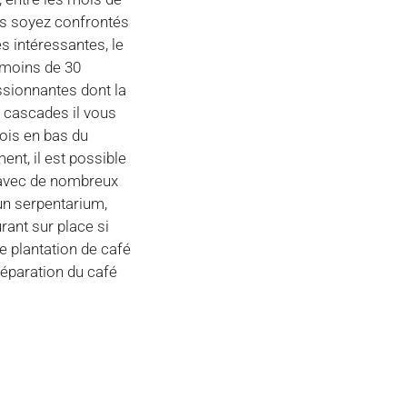
ous soyez confrontés
s intéressantes, le
à moins de 30
ssionnantes dont la
 cascades il vous
fois en bas du
nt, il est possible
e avec de nombreux
un serpentarium,
rant sur place si
e plantation de café
réparation du café
Suivant