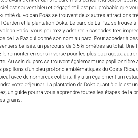
e ciel est souvent bleu et dégagé et il est peu probable que v
ximité du volcan Poás se trouvent deux autres attractions trè
l Garden et la plantation Doka. Le parc de La Paz se trouve 
 volcan Poás. Vous pourrez y admirer 5 cascades très impre
cade de La Paz qui donné son nom au parc. Pour accéder à ces
 sentiers balisés, un parcours de 3.5 kilomètres au total. Une 
le remonter en sens inverse pour les plus courageux, autreme
tte. Au sein du parc se trouvent également une papillonnièr
 papillons d’un bleu profond emblématiques du Costa Rica, 
opical avec de nombreux colibris. Il y a un également un restau
ndre votre déjeuner. La plantation de Doka quant à elle est un
tez, un guide pourra vous apprendre toutes les étapes de la p
des grains.