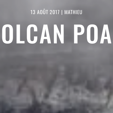
13 AOÛT 2017
|
MATHIEU
VOLCAN POA