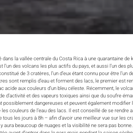
 dans la vallée centrale du Costa Rica à une quarantaine de 
t l’un des volcans les plus actifs du pays, et aussi l’un des pl
onstitué de 3 cratères, l’un d’eux étant connu pour être l’un 
es sont remplis d’eau et forment des lacs, le premier est rem
ac acide aux couleurs d’un bleu céleste. Récemment, le volca
de d’activité et des vapeurs toxiques ainsi que du soufre éma
 possiblement dangereuses et peuvent également modifier l’
s couleurs de l’eau des lacs. Il est conseillé de se rendre 
 tous les jours à 8h – afin d’avoir une meilleur vue sur les crat
l y aura beaucoup de nuages et la visibilité ne sera pas bonn
téo avant d’entrer dans le parc mais pendant la saison sèche