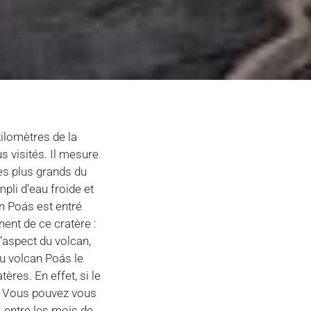
kilomètres de la
us visités. Il mesure
des plus grands du
pli d’eau froide et
n Poás est entré
nent de ce cratère :
aspect du volcan,
au volcan Poás le
ères. En effet, si le
e. Vous pouvez vous
, entre les mois de