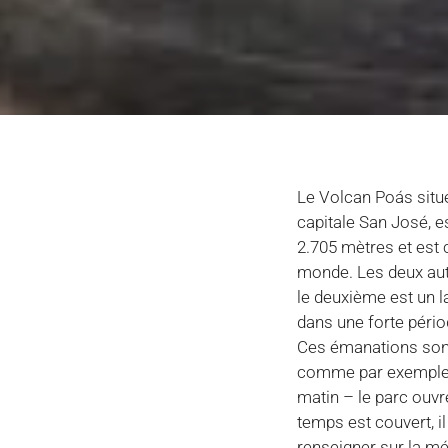
Le Volcan Poás situé
capitale San José, es
2.705 mètres et est c
monde. Les deux autr
le deuxième est un l
dans une forte pério
Ces émanations sont
comme par exemple le
matin – le parc ouvre
temps est couvert, i
renseigner sur la mé