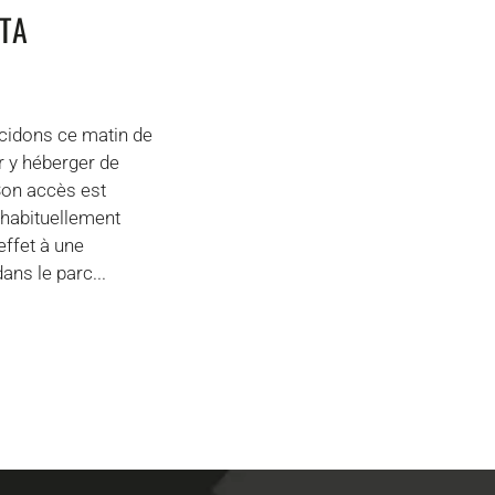
ITA
écidons ce matin de
ur y héberger de
 Son accès est
t habituellement
effet à une
ans le parc...