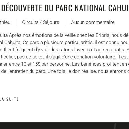
LA DÉCOUVERTE DU PARC NATIONAL CAHU
thieu
Circuits / Séjours
Aucun commentaire
sur
Jour
uita Après nos émotions de la veille chez les Bribris, nous d
5 :
nal Cahuita. Ce parc a plusieurs particularités, il est connu po
A
Il est fréquent d’y voir des ratons laveurs et autres coatis.
la
culier, pas de ticket, il s’agit d’une donation volontaire. Il es
découverte
r entre 10 et 15$ par personne. Les bénéfices profitent en 
du
e l’entretien du parc. Une fois, le don réalisé, nous entrons d
parc
national
Cahuita
LA SUITE