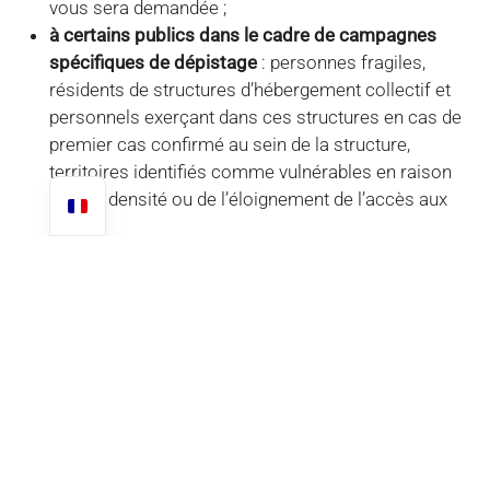
vous sera demandée ;
à certains publics dans le cadre de campagnes
spécifiques de dépistage
: personnes fragiles,
résidents de structures d’hébergement collectif et
personnels exerçant dans ces structures en cas de
premier cas confirmé au sein de la structure,
territoires identifiés comme vulnérables en raison
de leur densité ou de l’éloignement de l’accès aux
soins.
Pour plus d’informations sur la marche à suivre pour se
faire dépister :
https://www.gouvernement.fr/info-
coronavirus/tests-et-depistage
LE COMMUNIQUÉ OFFICIEL DE L’ICT
(INSTITUT COSTARICIEN DU
TOURISME)