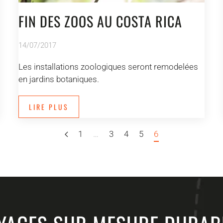
FIN DES ZOOS AU COSTA RICA
14/07/2017
Les installations zoologiques seront remodelées
en jardins botaniques.
LIRE PLUS
1
…
3
4
5
6