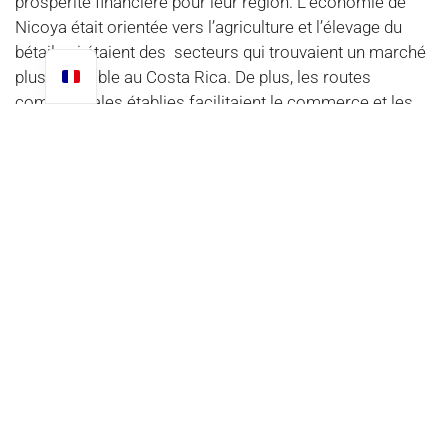
prospérité financière pour leur région. L’économie de
Nicoya était orientée vers l’agriculture et l’élevage du
bétail qui étaient des secteurs qui trouvaient un marché
plus favorable au Costa Rica. De plus, les routes
commerciales établies facilitaient le commerce et les
transactions économiques entre Nicoya et les
principales villes costariciennes.