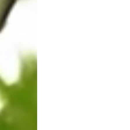
MEDID
EN
COSTA
RICA