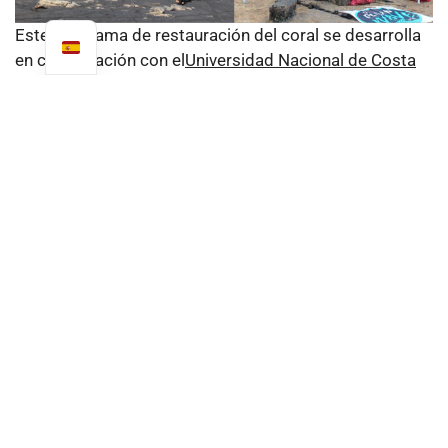
Este programa de restauración del coral se desarrolla
en colaboración con el
Universidad Nacional de Costa
Rica
y el centro científico CIMAR. María José Solano,
estudiante de biología marina en el laboratorio, realiza
actualmente allí su investigación. Su tesis se titula :
Restauración del arrecife de Ocotal: ciencia abierta
para la restauración del ecosistema y el seguimiento
ecológico del arrecife coralino de Ocotal y la Bahía de
las Serpientes.
Según el informe del Grupo
Intergubernamental de Expertos sobre el Cambio
Climático (
IPCC
), se calcula que a este ritmo, en 2050,
el cambio climático provocará la desaparición de 70 a
90 % de coral. La situación es, pues, preocupante y
urge actuar. Los residentes locales han formado una
asociación para poner en marcha este programa de
restauración.
¿QUÉ ES EL CORAL Y PARA QUÉ